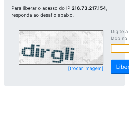
Para liberar o acesso
do IP
216.73.217.154
,
responda ao desafio abaixo.
Digite 
lado no
[trocar imagem]