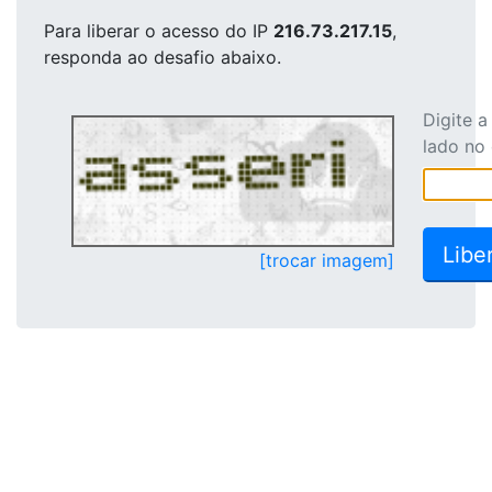
Para liberar o acesso
do IP
216.73.217.15
,
responda ao desafio abaixo.
Digite 
lado no
[trocar imagem]