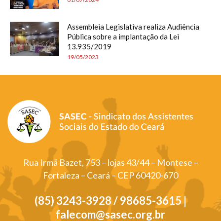
Assembleia Legislativa realiza Audiência
Pública sobre a implantação da Lei
13.935/2019
19/05/2023
Rua Irmã Bazet, 753 – lojas 43/44 – Montese –
Fortaleza – Ceará – CEP 60420-670
(85) 3243-3928 / 98685-3615 |
falecom@sasec.org.br