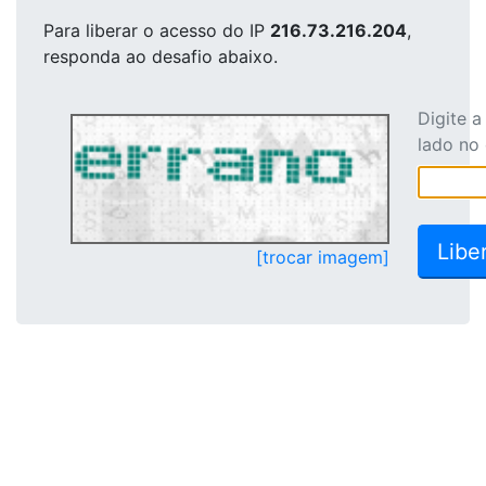
Para liberar o acesso
do IP
216.73.216.204
,
responda ao desafio abaixo.
Digite 
lado no
[trocar imagem]