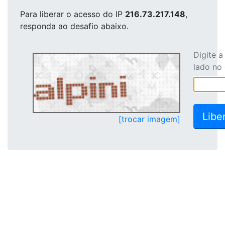
Para liberar o acesso
do IP
216.73.217.148
,
responda ao desafio abaixo.
Digite 
lado no
[trocar imagem]