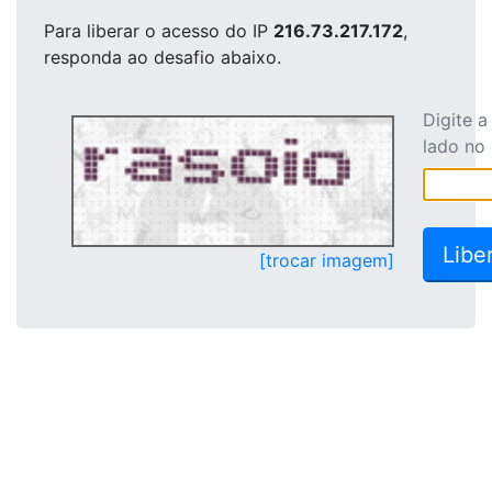
Para liberar o acesso
do IP
216.73.217.172
,
responda ao desafio abaixo.
Digite 
lado no
[trocar imagem]