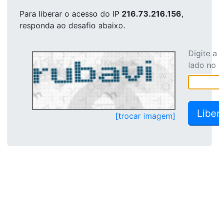
Para liberar o acesso
do IP
216.73.216.156
,
responda ao desafio abaixo.
Digite 
lado no
[trocar imagem]